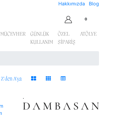
Hakkımızda
Blog
0
MÜCEVHER
GÜNLÜK
ÖZEL
ATÖLYE
KULLANIM
SİPARİŞ
Z'den A'ya
.
om
m