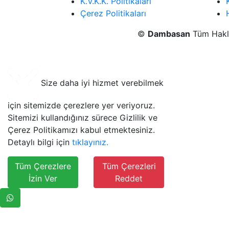
K.V.K.K. Politikaları
Çerez Politikaları
©
Dambasan
Tüm Haklar
Size daha iyi hizmet verebilmek
için sitemizde çerezlere yer veriyoruz.
Sitemizi kullandığınız sürece Gizlilik ve
Çerez Politikamızı kabul etmektesiniz.
Detaylı bilgi için
tıklayınız.
Tüm Çerezlere
Tüm Çerezleri
İzin Ver
Reddet