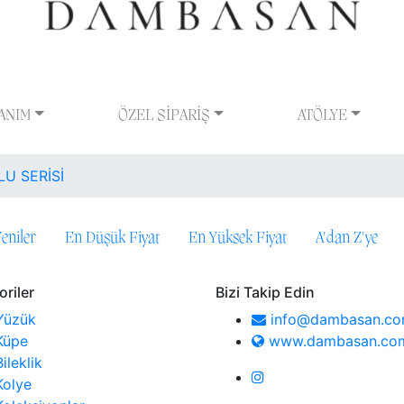
ANIM
ÖZEL SİPARİŞ
ATÖLYE
U SERİSİ
eniler
En Düşük Fiyat
En Yüksek Fiyat
A'dan Z'ye
riler
Bizi Takip Edin
Yüzük
info@dambasan.c
Küpe
www.dambasan.co
Bileklik
Kolye