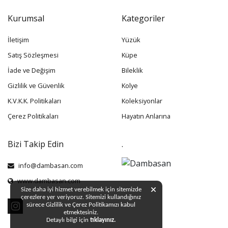
Kurumsal
Kategoriler
İletişim
Yüzük
Satış Sözleşmesi
Küpe
İade ve Değişim
Bileklik
Gizlilik ve Güvenlik
Kolye
K.V.K.K. Politikaları
Koleksiyonlar
Çerez Politikaları
Hayatın Anlarına
Bizi Takip Edin
.
info@dambasan.com
www.dambasan.com
Size daha iyi hizmet verebilmek için sitemizde
çerezlere yer veriyoruz. Sitemizi kullandığınız
sürece Gizlilik ve Çerez Politikamızı kabul
etmektesiniz.
Detaylı bilgi için
tıklayınız.