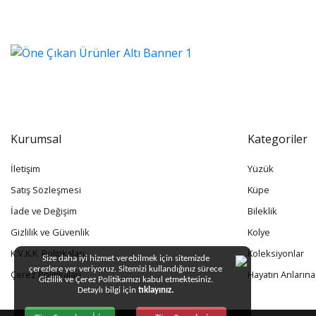
Kurumsal
Kategoriler
İletişim
Yüzük
Satış Sözleşmesi
Küpe
İade ve Değişim
Bileklik
Gizlilik ve Güvenlik
Kolye
K.V.K.K. Politikaları
Koleksiyonlar
Size daha iyi hizmet verebilmek için sitemizde
çerezlere yer veriyoruz. Sitemizi kullandığınız sürece
Çerez Politikaları
Hayatın Anlarına
Gizlilik ve Çerez Politikamızı kabul etmektesiniz.
Detaylı bilgi için
tıklayınız.